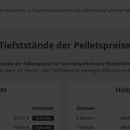
ür Holzpellets in Deutschland können Sie jederzeit auf unserer
Pel
Tiefststände der Pelletspreis
stände der Pelletspreise für lose Holzpellets und Holzpelle
t, wann der Höchst- oder Tiefststand im jeweiligen Zeitraum erre
ets
Holz
Tiefststand
Zeitraum
363,37 €
4 Wochen
488,
10.07.2026
358,45 €
3 Monate
488,
12.05.2026