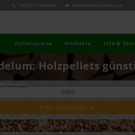
+49 8731 7409626
kontakt@holzpellets.net
Pelletspreise
Produkte
Info & Serv
delum: Holzpellets günst
re Postleitzahl
Preis berechnen