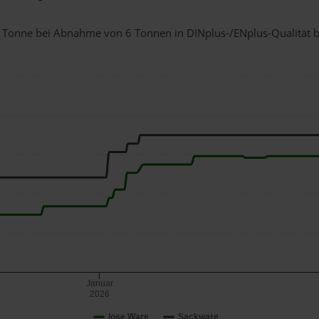
 1 Tonne bei Abnahme
von 6 Tonnen
in DINplus-/ENplus-Qualität be
Januar
2026
lose Ware
Sackware