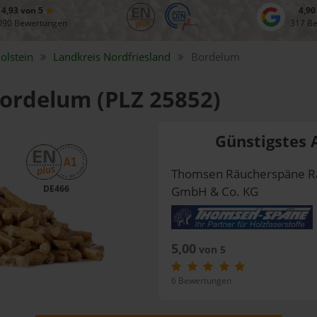
4,93 von 5
4,90
090 Bewertungen
317 B
olstein
Landkreis
Nordfriesland
Bordelum
Bordelum (PLZ 25852)
Günstigstes 
Thomsen Räucherspäne R
DE466
GmbH & Co. KG
5,00
von 5
6 Bewertungen