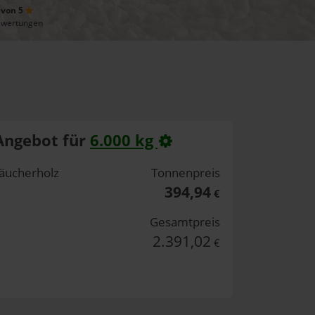
 von 5
ewertungen
Angebot für
6.000 kg
äucherholz
Tonnenpreis
394,94
€
Gesamtpreis
2.391,02
€