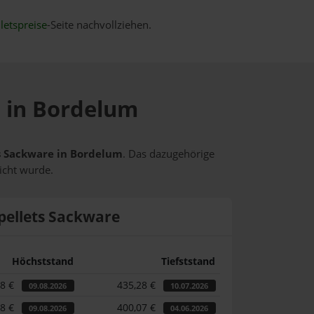
letspreise
-Seite nachvollziehen.
e in Bordelum
ts Sackware in Bordelum
. Das dazugehörige
icht wurde.
pellets Sackware
Höchststand
Tiefststand
88 €
435,28 €
09.08.2026
10.07.2026
88 €
400,07 €
09.08.2026
04.06.2026