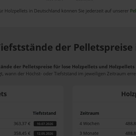
ür Holzpellets in Deutschland können Sie jederzeit auf unserer
Pel
iefststände der Pelletspreise
tände der Pelletspreise für lose Holzpellets und Holzpellet
t, wann der Höchst- oder Tiefststand im jeweiligen Zeitraum erre
ets
Holz
Tiefststand
Zeitraum
363,37 €
4 Wochen
488,
10.07.2026
358,45 €
3 Monate
488,
12.05.2026