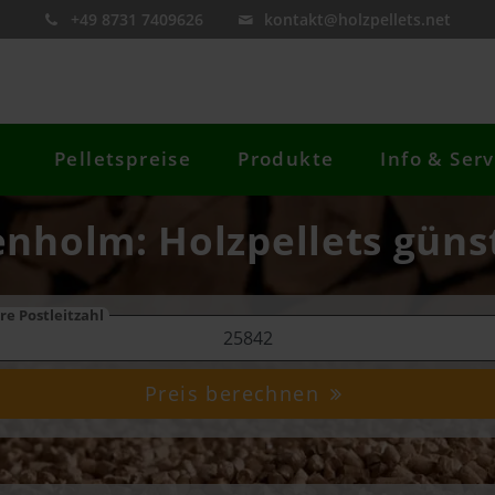
+49 8731 7409626
kontakt@holzpellets.net
Pelletspreise
Produkte
Info & Serv
enholm: Holzpellets güns
re Postleitzahl
Preis berechnen