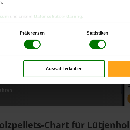
ere kostenlose
n.
ssum
und unsere
Datenschutzerklärung
.
d direkt online bestellen
Präferenzen
Statistiken
m aktuellen Stand
erfolgen
Auswahl erlauben
fahren
olzpellets-Chart für Lütjenho