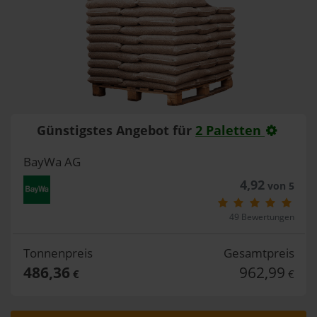
Günstigstes Angebot für
2 Paletten
BayWa AG
4,92
von 5
49 Bewertungen
Tonnenpreis
Gesamtpreis
486,36
962,99
€
€