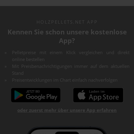
HOLZPELLETS.NET APP
Kennen Sie schon unsere kostenlose
App?
Pelletpreise mit einem Klick vergleichen und direkt
online bestellen
Mit Preisbenachrichtigungen immer auf dem aktuellen
Stand
Preisentwicklungen im Chart einfach nachverfolgen
oder zuerst mehr über unsere App erfahren