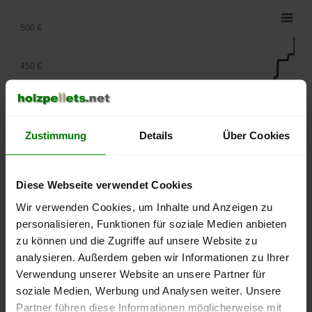
500 €
450 €
400 €
Zustimmung
Details
Über Cookies
350 €
300 €
Diese Webseite verwendet Cookies
Wir verwenden Cookies, um Inhalte und Anzeigen zu
250 €
personalisieren, Funktionen für soziale Medien anbieten
September
Januar
Mai
zu können und die Zugriffe auf unsere Website zu
2025
2026
2026
analysieren. Außerdem geben wir Informationen zu Ihrer
lose Ware
Sackware
Verwendung unserer Website an unsere Partner für
Die aktuelle Preisentwicklung für Holzpellets in Deutschland
soziale Medien, Werbung und Analysen weiter. Unsere
können Sie jederzeit auf unserer
Pelletspreise
-Seite
Partner führen diese Informationen möglicherweise mit