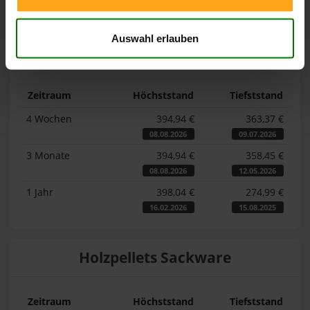
jeweiligen Zeitraum erreicht wurde.
Auswahl erlauben
Lose Holzpellets
Zeitraum
Höchststand
Tiefststand
4 Wochen
394,94 €
363,37 €
08.08.2026
09.07.2026
3 Monate
394,94 €
358,45 €
08.08.2026
12.05.2026
1 Jahr
398,04 €
274,99 €
16.02.2026
15.08.2025
Holzpellets Sackware
Zeitraum
Höchststand
Tiefststand