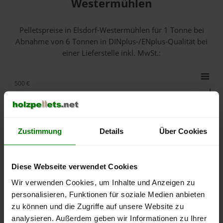
Westermühlen
Pelletspreise in Elsdorf-Westermühlen für 1 Tonne bei
Abnahme
von 6 Tonnen
in DINplus-/ENplus-Qualität bei
einer Lieferstelle inkl. MwSt.:
500 €
450 €
Zustimmung
Details
Über Cookies
400 €
Diese Webseite verwendet Cookies
350 €
Wir verwenden Cookies, um Inhalte und Anzeigen zu
personalisieren, Funktionen für soziale Medien anbieten
300 €
zu können und die Zugriffe auf unsere Website zu
analysieren. Außerdem geben wir Informationen zu Ihrer
250 €