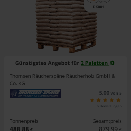
DK001
Günstigstes Angebot für
2 Paletten
Thomsen Räucherspäne Räucherholz GmbH &
Co. KG
5,00
von 5
6 Bewertungen
Tonnenpreis
Gesamtpreis
488,88
879,99
€
€