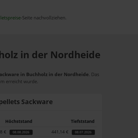
letspreise
-Seite nachvollziehen.
hholz in der Nordheide
 Sackware in Buchholz in der Nordheide
. Das
um erreicht wurde.
pellets Sackware
Höchststand
Tiefststand
58 €
441,14 €
08.08.2026
08.07.2026