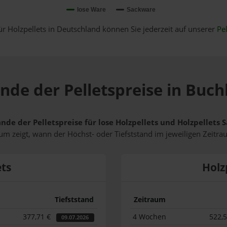
lose Ware
Sackware
ür Holzpellets in Deutschland können Sie jederzeit auf unserer
Pel
nde der Pelletspreise in Buc
ände der Pelletspreise für lose Holzpellets und Holzpellets
m zeigt, wann der Höchst- oder Tiefststand im jeweiligen Zeitra
ets
Holz
Tiefststand
Zeitraum
377,71 €
4 Wochen
522,
09.07.2026