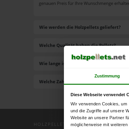
genauen Preis für Ihre Wunschmenge erhalte
Wie werden die Holzpellets geliefert?
Welche Qualität haben die Pellets?
Wie lange ist die Lieferzeit der Pellets?
Zustimmung
Welche Zahlungsarten gibt es?
Diese Webseite verwendet 
Wir verwenden Cookies, um I
und die Zugriffe auf unsere 
Website an unsere Partner fü
HOLZPELLETS.NET APP
möglicherweise mit weiteren