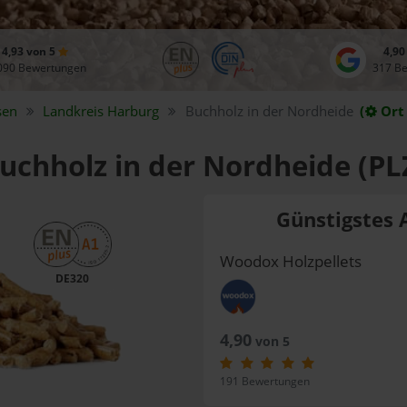
4,93 von 5
4,90
090 Bewertungen
317 B
sen
Landkreis
Harburg
Buchholz in der Nordheide
(
Ort
Buchholz in der Nordheide (PL
Günstigstes 
Woodox Holzpellets
DE320
4,90
von 5
191 Bewertungen