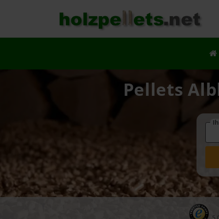
Pellets Al
Ih
5.