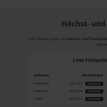
Höchst- und 
Die Tabellen zeigen die
Höchst- und Tiefststä
zeigt, 
Lose Holzpell
Zeitraum
Höchststand
4 Wochen
421,58 €
06.08.2026
3 Monate
421,58 €
06.08.2026
1 Jahr
421,58 €
06.08.2026