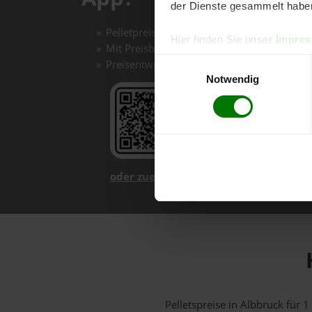
der Dienste gesammelt habe
Pelletpreise mit einem Klick vergleichen un
Hier finden Sie unser
Impre
Mit Preisbenachrichtigungen immer auf de
Einwilligungsauswahl
Preisentwicklungen im Chart einfach nachv
Notwendig
oder zuerst mehr über unsere App er
Pelletspreise in Albbruck für