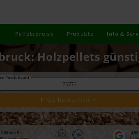
Pelletspreise
Produkte
Info & Serv
bbruck: Holzpellets günsti
re Postleitzahl
Preis berechnen
4,93 von 5
4,90
082 Bewertungen
315 B