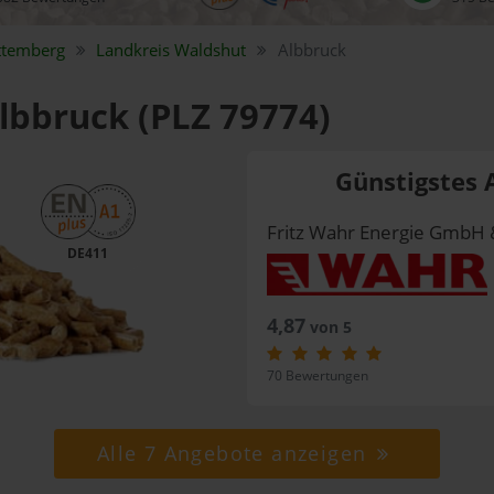
ttemberg
Landkreis
Waldshut
Albbruck
Albbruck (PLZ 79774)
Günstigstes 
Fritz Wahr Energie GmbH 
DE411
4,87
von 5
70 Bewertungen
Alle 7 Angebote anzeigen