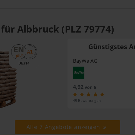
 für Albbruck (PLZ 79774)
Günstigstes A
BayWa AG
DE314
4,92
von 5
49 Bewertungen
Alle 7 Angebote anzeigen