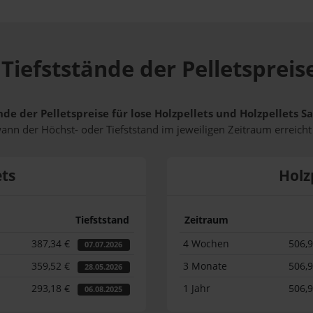
Tiefststände der Pelletspreis
nde der Pelletspreise für lose Holzpellets und Holzpellets 
wann der Höchst- oder Tiefststand im jeweiligen Zeitraum erreich
ets
Holz
Tiefststand
Zeitraum
387,34 €
4 Wochen
506,
07.07.2026
359,52 €
3 Monate
506,
28.05.2026
293,18 €
1 Jahr
506,
06.08.2025