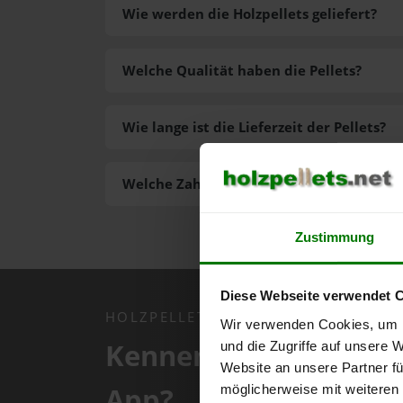
Wie werden die Holzpellets geliefert?
Welche Qualität haben die Pellets?
Wie lange ist die Lieferzeit der Pellets?
Welche Zahlungsarten gibt es?
Zustimmung
Diese Webseite verwendet 
HOLZPELLETS.NET APP
Wir verwenden Cookies, um I
Kennen Sie schon uns
und die Zugriffe auf unsere 
Website an unsere Partner fü
App?
möglicherweise mit weiteren