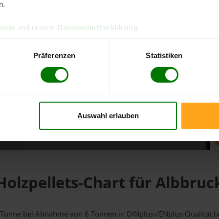
n.
d direkt online bestellen
ssum
und unsere
Datenschutzerklärung
.
m aktuellen Stand
erfolgen
Präferenzen
Statistiken
Auswahl erlauben
fahren
Holzpellets-Chart für Albbruc
 1 Tonne bei Abnahme
von 6 Tonnen
in DINplus-/ENplus-Qualität bei