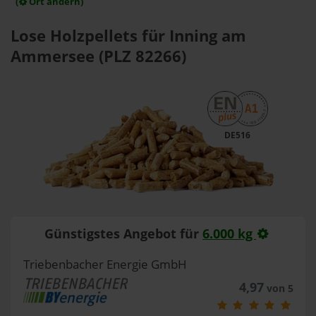
(
Ort ändern)
Lose Holzpellets für Inning am
Ammersee (PLZ 82266)
DE516
Günstigstes Angebot für
6.000 kg
Triebenbacher Energie GmbH
4,97
von 5