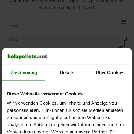
Abnahme
von 6 Tonnen
in DINplus-/ENplus-Qualität bei
einer Lieferstelle inkl. MwSt.:
550 €
500 €
450 €
400 €
Zustimmung
Details
Über Cookies
350 €
Diese Webseite verwendet Cookies
300 €
Wir verwenden Cookies, um Inhalte und Anzeigen zu
250 €
personalisieren, Funktionen für soziale Medien anbieten
September
Januar
Mai
zu können und die Zugriffe auf unsere Website zu
2025
2026
2026
analysieren. Außerdem geben wir Informationen zu Ihrer
lose Ware
Sackware
Verwendung unserer Website an unsere Partner für