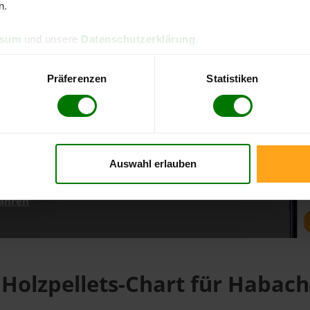
n.
ssum
und unsere
Datenschutzerklärung
.
d direkt online bestellen
m aktuellen Stand
Präferenzen
Statistiken
erfolgen
Auswahl erlauben
fahren
Holzpellets-Chart für Habach