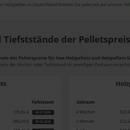
ür Holzpellets in Deutschland können Sie jederzeit auf unserer
Pel
 Tiefststände der Pelletsprei
nde der Pelletspreise für lose Holzpellets und Holzpellets
wann der Höchst- oder Tiefststand im jeweiligen Zeitraum erreich
ets
Holz
Tiefststand
Zeitraum
375,56 €
4 Wochen
522,
08.07.2026
365,29 €
3 Monate
522,
29.05.2026