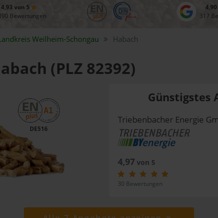
4,93 von 5
4,90
090 Bewertungen
317 B
Landkreis
Weilheim-Schongau
Habach
Habach (PLZ 82392)
Günstigstes 
Triebenbacher Energie G
DE516
4,97
von 5
30 Bewertungen