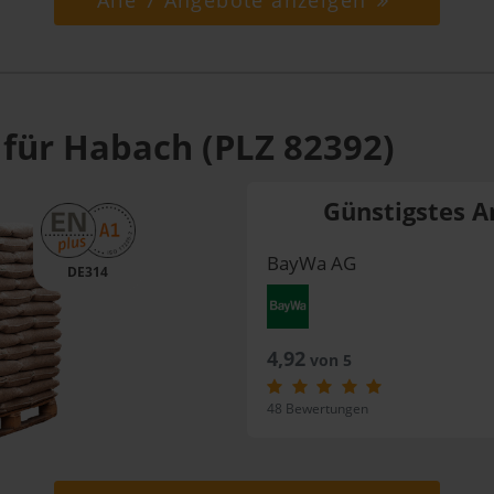
Alle 7 Angebote anzeigen
 für Habach (PLZ 82392)
Günstigstes A
BayWa AG
DE314
4,92
von 5
48 Bewertungen