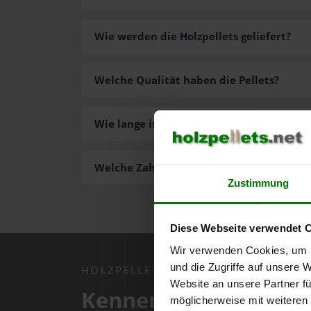
Wie werden die Holzpellets geliefert?
Welche Qualität haben die Pellets?
Wie lange ist die Lieferzeit der Pellets?
Welche Zahlungsarten gibt es?
Zustimmung
Diese Webseite verwendet 
Wir verwenden Cookies, um I
und die Zugriffe auf unsere 
HOLZPELLETS.NET APP
Website an unsere Partner fü
Kennen Sie schon uns
möglicherweise mit weiteren