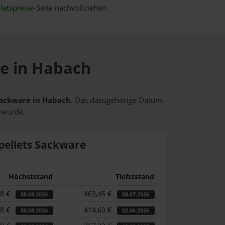
letspreise
-Seite nachvollziehen.
se in Habach
 Sackware in Habach
. Das dazugehörige Datum
t wurde.
pellets Sackware
Höchststand
Tiefststand
58 €
463,45 €
08.08.2026
08.07.2026
58 €
414,60 €
08.08.2026
02.06.2026