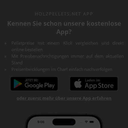
HOLZPELLETS.NET APP
Kennen Sie schon unsere kostenlose
App?
Pelletpreise mit einem Klick vergleichen und direkt
online bestellen
Mit Preisbenachrichtigungen immer auf dem aktuellen
Stand
Preisentwicklungen im Chart einfach nachverfolgen
oder zuerst mehr über unsere App erfahren