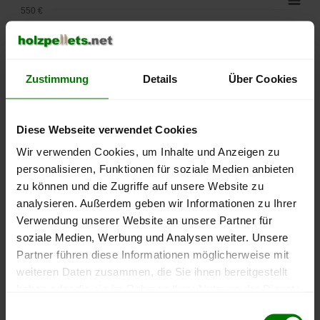
550 €
500 €
450 €
Zustimmung
Details
Über Cookies
400 €
Diese Webseite verwendet Cookies
350 €
Wir verwenden Cookies, um Inhalte und Anzeigen zu
personalisieren, Funktionen für soziale Medien anbieten
300 €
zu können und die Zugriffe auf unsere Website zu
analysieren. Außerdem geben wir Informationen zu Ihrer
250 €
September
Januar
Mai
Verwendung unserer Website an unsere Partner für
2025
2026
2026
soziale Medien, Werbung und Analysen weiter. Unsere
lose Ware
Sackware
Partner führen diese Informationen möglicherweise mit
weiteren Daten zusammen, die Sie ihnen bereitgestellt
Die aktuelle Preisentwicklung für Holzpellets in Deutschland
haben oder die sie im Rahmen Ihrer Nutzung der Dienste
können Sie jederzeit auf unserer
Pelletspreise
-Seite
gesammelt haben.
Einwilligungsauswahl
nachvollziehen.