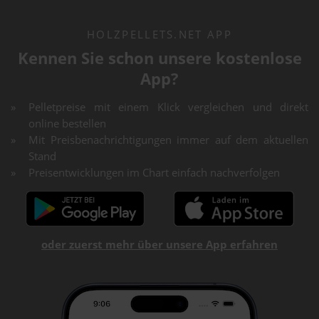
HOLZPELLETS.NET APP
Kennen Sie schon unsere kostenlose
App?
Pelletpreise mit einem Klick vergleichen und direkt
online bestellen
Mit Preisbenachrichtigungen immer auf dem aktuellen
Stand
Preisentwicklungen im Chart einfach nachverfolgen
oder zuerst mehr über unsere App erfahren