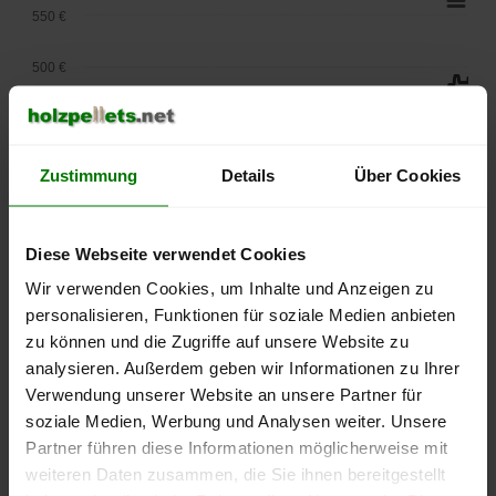
550 €
500 €
450 €
400 €
Zustimmung
Details
Über Cookies
350 €
Diese Webseite verwendet Cookies
300 €
Wir verwenden Cookies, um Inhalte und Anzeigen zu
personalisieren, Funktionen für soziale Medien anbieten
250 €
September
Januar
Mai
zu können und die Zugriffe auf unsere Website zu
2025
2026
2026
analysieren. Außerdem geben wir Informationen zu Ihrer
lose Ware
Sackware
Verwendung unserer Website an unsere Partner für
soziale Medien, Werbung und Analysen weiter. Unsere
Die aktuelle Preisentwicklung für Holzpellets in Deutschland
Partner führen diese Informationen möglicherweise mit
können Sie jederzeit auf unserer
Pelletspreise
-Seite
weiteren Daten zusammen, die Sie ihnen bereitgestellt
nachvollziehen.