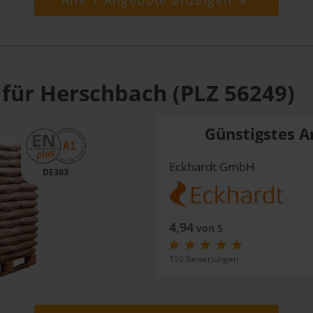
Alle 7 Angebote anzeigen
 für Herschbach (PLZ 56249)
Günstigstes A
Eckhardt GmbH
DE303
4,94
von 5
150 Bewertungen