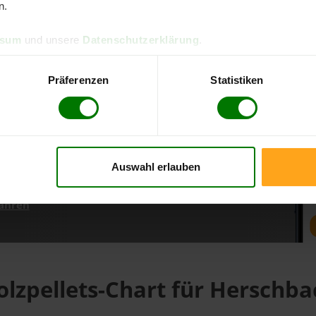
n.
ssum
und unsere
Datenschutzerklärung
.
d direkt online bestellen
m aktuellen Stand
Präferenzen
Statistiken
erfolgen
Auswahl erlauben
fahren
olzpellets-Chart für Herschba