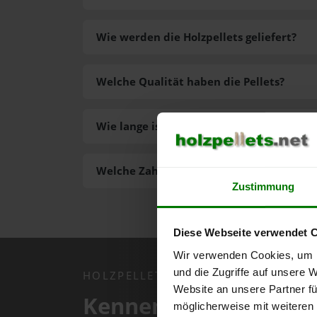
Wie werden die Holzpellets geliefert?
Welche Qualität haben die Pellets?
Wie lange ist die Lieferzeit der Pellets?
Welche Zahlungsarten gibt es?
Zustimmung
Diese Webseite verwendet 
Wir verwenden Cookies, um I
und die Zugriffe auf unsere 
HOLZPELLETS.NET APP
Website an unsere Partner fü
Kennen Sie schon uns
möglicherweise mit weiteren