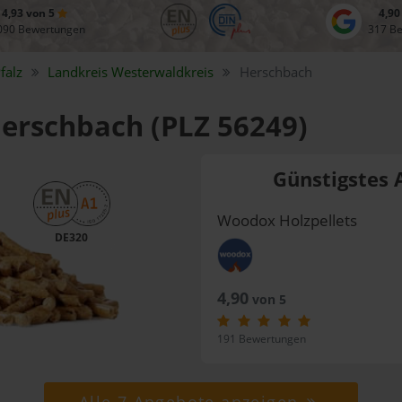
4,93 von 5
4,90
090 Bewertungen
317 B
falz
Landkreis
Westerwaldkreis
Herschbach
Herschbach (PLZ 56249)
Günstigstes 
Woodox Holzpellets
DE320
4,90
von 5
191 Bewertungen