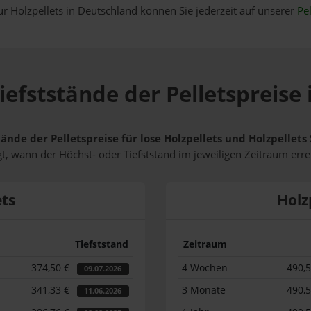
ür Holzpellets in Deutschland können Sie jederzeit auf unserer
Pel
iefststände der Pelletspreise
tände der Pelletspreise für lose Holzpellets und Holzpellet
t, wann der Höchst- oder Tiefststand im jeweiligen Zeitraum erre
ets
Holz
Tiefststand
Zeitraum
374,50 €
4 Wochen
490,
09.07.2026
341,33 €
3 Monate
490,
11.06.2026