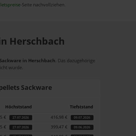
letspreise
-Seite nachvollziehen.
 in Herschbach
s Sackware in Herschbach
. Das dazugehörige
icht wurde.
pellets Sackware
Höchststand
Tiefststand
55 €
416,98 €
27.07.2026
09.07.2026
55 €
399,47 €
27.07.2026
09.06.2026