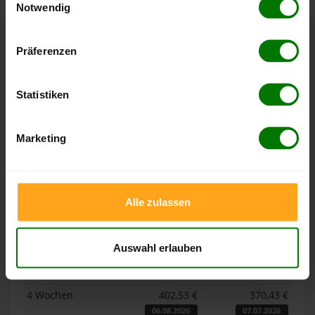
Notwendig
Hier finden Sie unser
Impressum
und unsere
Datenschutzerklärung
.
Präferenzen
Höchst- und Tiefststände der
Pelletspreise in Betzigau
Statistiken
Die Tabellen zeigen die
Höchst- und Tiefststände der
Pelletspreise für lose Holzpellets und Holzpellets
Marketing
Sackware in Betzigau
. Das dazugehörige Datum zeigt,
wann der Höchst- oder Tiefststand im jeweiligen Zeitraum
erreicht wurde.
Alle zulassen
Lose Holzpellets
Auswahl erlauben
Zeitraum
Höchststand
Tiefststand
4 Wochen
402,53 €
370,43 €
06.08.2026
07.07.2026