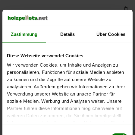
500 €
450 €
Zustimmung
Details
Über Cookies
400 €
350 €
Diese Webseite verwendet Cookies
Wir verwenden Cookies, um Inhalte und Anzeigen zu
300 €
personalisieren, Funktionen für soziale Medien anbieten
zu können und die Zugriffe auf unsere Website zu
250 €
analysieren. Außerdem geben wir Informationen zu Ihrer
September
Januar
Mai
2025
2026
2026
Verwendung unserer Website an unsere Partner für
soziale Medien, Werbung und Analysen weiter. Unsere
lose Ware
Sackware
Partner führen diese Informationen möglicherweise mit
Die aktuelle Preisentwicklung für Holzpellets in Deutschland
weiteren Daten zusammen, die Sie ihnen bereitgestellt
können Sie jederzeit auf unserer
Pelletspreise
-Seite
haben oder die sie im Rahmen Ihrer Nutzung der Dienste
nachvollziehen.
gesammelt haben.
Einwilligungsauswahl