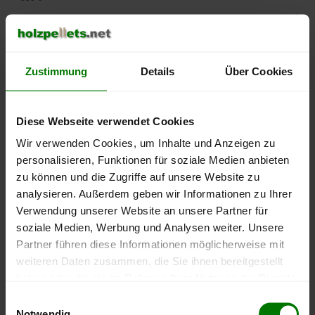
500 €
450 €
Zustimmung
Details
Über Cookies
400 €
Diese Webseite verwendet Cookies
350 €
Wir verwenden Cookies, um Inhalte und Anzeigen zu
personalisieren, Funktionen für soziale Medien anbieten
300 €
zu können und die Zugriffe auf unsere Website zu
250 €
analysieren. Außerdem geben wir Informationen zu Ihrer
September
Januar
Mai
Verwendung unserer Website an unsere Partner für
2025
2026
2026
soziale Medien, Werbung und Analysen weiter. Unsere
lose Ware
Sackware
Partner führen diese Informationen möglicherweise mit
Die aktuelle Preisentwicklung für Holzpellets in Deutschland
weiteren Daten zusammen, die Sie ihnen bereitgestellt
können Sie jederzeit auf unserer
Pelletspreise
-Seite
haben oder die sie im Rahmen Ihrer Nutzung der Dienste
nachvollziehen.
gesammelt haben.
Einwilligungsauswahl
Notwendig