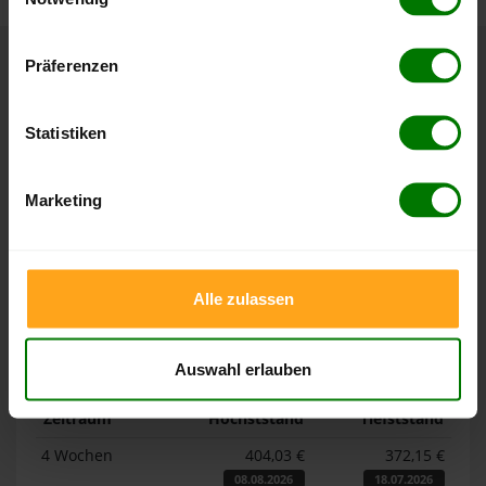
Hier finden Sie unser
Impressum
und unsere
Datenschutzerklärung
.
Präferenzen
Höchst- und Tiefststände der
Pelletspreise in Neubeuern
Statistiken
Die Tabellen zeigen die
Höchst- und Tiefststände der
Marketing
Pelletspreise für lose Holzpellets und Holzpellets
Sackware in Neubeuern
. Das dazugehörige Datum zeigt,
wann der Höchst- oder Tiefststand im jeweiligen Zeitraum
erreicht wurde.
Alle zulassen
Lose Holzpellets
Auswahl erlauben
Zeitraum
Höchststand
Tiefststand
4 Wochen
404,03 €
372,15 €
08.08.2026
18.07.2026