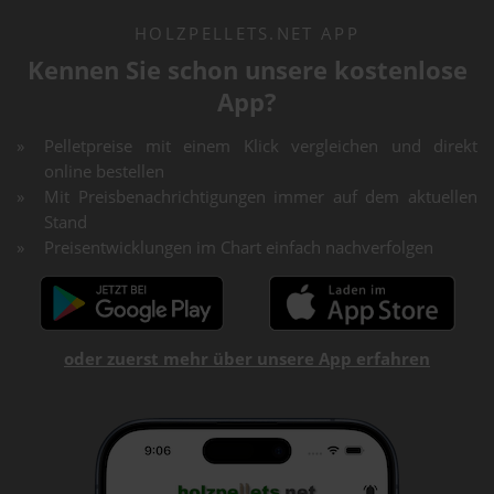
HOLZPELLETS.NET APP
Kennen Sie schon unsere kostenlose
App?
Pelletpreise mit einem Klick vergleichen und direkt
online bestellen
Mit Preisbenachrichtigungen immer auf dem aktuellen
Stand
Preisentwicklungen im Chart einfach nachverfolgen
oder zuerst mehr über unsere App erfahren