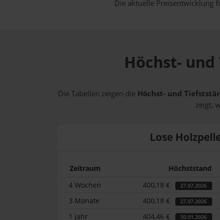
Die aktuelle Preisentwicklung f
Höchst- und T
Die Tabellen zeigen die
Höchst- und Tiefststän
zeigt, 
Lose Holzpell
Zeitraum
Höchststand
4 Wochen
400,18 €
27.07.2026
3 Monate
400,18 €
27.07.2026
1 Jahr
404,46 €
30.01.2026