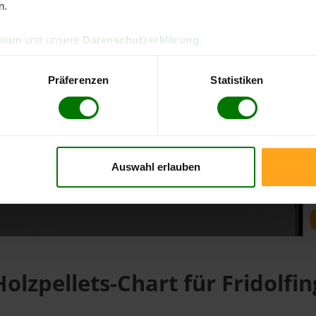
n.
ssum
und unsere
Datenschutzerklärung
.
d direkt online bestellen
m aktuellen Stand
Präferenzen
Statistiken
erfolgen
Auswahl erlauben
fahren
Holzpellets-Chart für Fridolfin