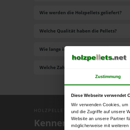
Wie werden die Holzpellets geliefert?
Welche Qualität haben die Pellets?
Wie lange ist die Lieferzeit der Pellets?
Welche Zahlungsarten gibt es?
Zustimmung
Diese Webseite verwendet 
Wir verwenden Cookies, um I
HOLZPELLETS.NET APP
und die Zugriffe auf unsere 
Website an unsere Partner fü
Kennen Sie schon uns
möglicherweise mit weiteren