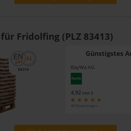
für Fridolfing (PLZ 83413)
Günstigstes A
BayWa AG
DE314
4,92
von 5
48 Bewertungen