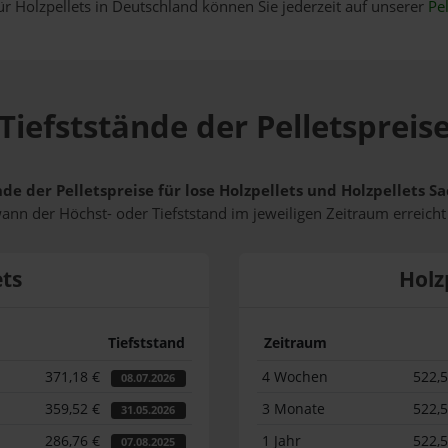
ür Holzpellets in Deutschland können Sie jederzeit auf unserer
Pel
iefststände der Pelletspreise
de der Pelletspreise für lose Holzpellets und Holzpellets Sa
wann der Höchst- oder Tiefststand im jeweiligen Zeitraum erreich
ets
Holz
Tiefststand
Zeitraum
371,18 €
4 Wochen
522,
08.07.2026
359,52 €
3 Monate
522,
31.05.2026
286,76 €
1 Jahr
522,
07.08.2025