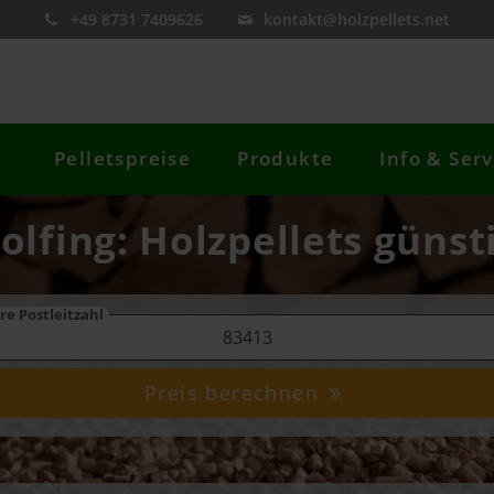
+49 8731 7409626
kontakt@holzpellets.net
Pelletspreise
Produkte
Info & Serv
dolfing: Holzpellets günst
re Postleitzahl
Preis berechnen