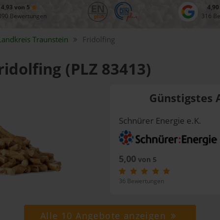
4,93 von 5
4,90
090 Bewertungen
316 B
Landkreis
Traunstein
Fridolfing
ridolfing (PLZ 83413)
Günstigstes 
Schnürer Energie e.K.
5,00
von 5
36 Bewertungen
Alle 10 Angebote anzeigen