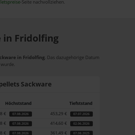
letspreise
-Seite nachvollziehen.
 in Fridolfing
ckware in Fridolfing
. Das dazugehörige Datum
t wurde.
pellets Sackware
Höchststand
Tiefststand
58 €
453,29 €
07.08.2026
07.07.2026
58 €
414,60 €
07.08.2026
02.06.2026
58 €
361,49 €
07.08.2026
07.08.2025