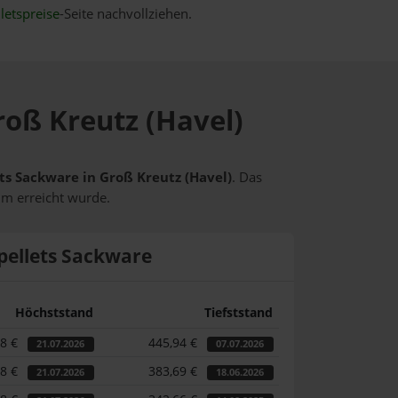
letspreise
-Seite nachvollziehen.
roß Kreutz (Havel)
ets Sackware in Groß Kreutz (Havel)
. Das
um erreicht wurde.
pellets Sackware
Höchststand
Tiefststand
58 €
445,94 €
21.07.2026
07.07.2026
58 €
383,69 €
21.07.2026
18.06.2026