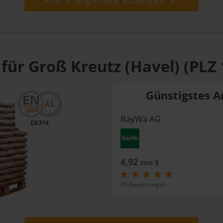
Alle 6 Angebote anzeigen
für Groß Kreutz (Havel) (PLZ
Günstigstes A
BayWa AG
DE314
4,92
von 5
49 Bewertungen