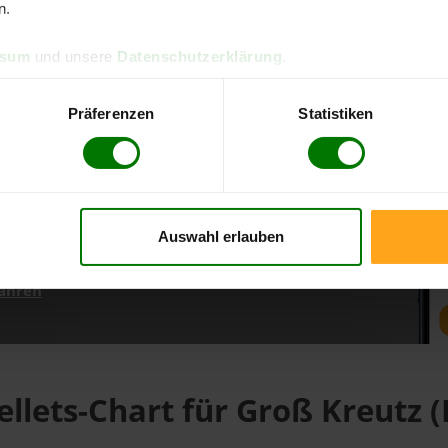
n.
ssum
und unsere
Datenschutzerklärung
.
d direkt online bestellen
m aktuellen Stand
Präferenzen
Statistiken
erfolgen
Auswahl erlauben
fahren
ellets-Chart für Groß Kreutz (