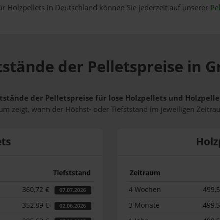
ür Holzpellets in Deutschland können Sie jederzeit auf unserer
Pel
tstände der Pelletspreise in G
tstände der Pelletspreise für lose Holzpellets und Holzpell
m zeigt, wann der Höchst- oder Tiefststand im jeweiligen Zeitra
ets
Holz
Tiefststand
Zeitraum
360,72 €
4 Wochen
499,
07.07.2026
352,89 €
3 Monate
499,
02.06.2026