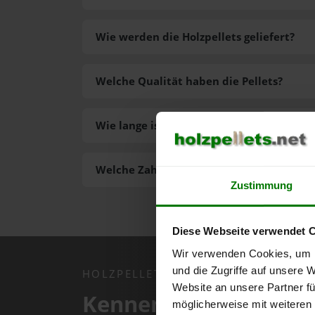
Wie werden die Holzpellets geliefert?
Welche Qualität haben die Pellets?
Wie lange ist die Lieferzeit der Pellets?
Welche Zahlungsarten gibt es?
Zustimmung
Diese Webseite verwendet 
Wir verwenden Cookies, um I
und die Zugriffe auf unsere 
HOLZPELLETS.NET APP
Website an unsere Partner fü
Kennen Sie schon uns
möglicherweise mit weiteren