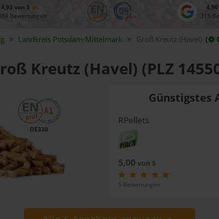
4,93 von 5
4,90
084 Bewertungen
315 B
rg
Landkreis
Potsdam-Mittelmark
Groß Kreutz (Havel)
(
Groß Kreutz (Havel) (PLZ 1455
Günstigstes 
RPellets
DE330
5,00
von 5
5 Bewertungen