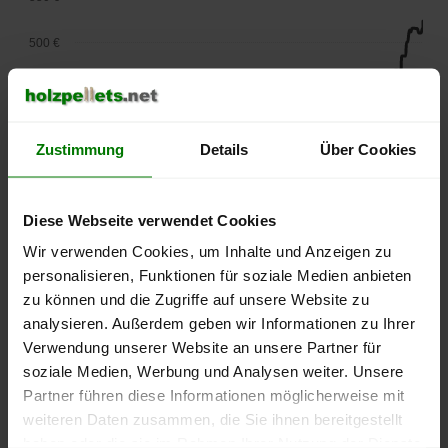
500 €
450 €
400 €
Zustimmung
Details
Über Cookies
350 €
Diese Webseite verwendet Cookies
300 €
Wir verwenden Cookies, um Inhalte und Anzeigen zu
250 €
personalisieren, Funktionen für soziale Medien anbieten
September
Januar
Mai
zu können und die Zugriffe auf unsere Website zu
2025
2026
2026
analysieren. Außerdem geben wir Informationen zu Ihrer
lose Ware
Sackware
Verwendung unserer Website an unsere Partner für
Die aktuelle Preisentwicklung für Holzpellets in Deutschland
soziale Medien, Werbung und Analysen weiter. Unsere
können Sie jederzeit auf unserer
Pelletspreise
-Seite
Partner führen diese Informationen möglicherweise mit
nachvollziehen.
weiteren Daten zusammen, die Sie ihnen bereitgestellt
haben oder die sie im Rahmen Ihrer Nutzung der Dienste