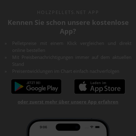
HOLZPELLETS.NET APP
Kennen Sie schon unsere kostenlose
App?
Pelletpreise mit einem Klick vergleichen und direkt
online bestellen
Mit Preisbenachrichtigungen immer auf dem aktuellen
Stand
Preisentwicklungen im Chart einfach nachverfolgen
oder zuerst mehr über unsere App erfahren