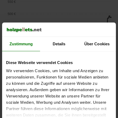
550 €
500 €
450 €
400 €
Zustimmung
Details
Über Cookies
350 €
Diese Webseite verwendet Cookies
300 €
Wir verwenden Cookies, um Inhalte und Anzeigen zu
250 €
personalisieren, Funktionen für soziale Medien anbieten
September
Januar
Mai
2025
2026
2026
zu können und die Zugriffe auf unsere Website zu
analysieren. Außerdem geben wir Informationen zu Ihrer
lose Ware
Sackware
Verwendung unserer Website an unsere Partner für
Die aktuelle Preisentwicklung für Holzpellets in Deutschland
soziale Medien, Werbung und Analysen weiter. Unsere
können Sie jederzeit auf unserer
Pelletspreise
-Seite
Partner führen diese Informationen möglicherweise mit
nachvollziehen.
weiteren Daten zusammen, die Sie ihnen bereitgestellt