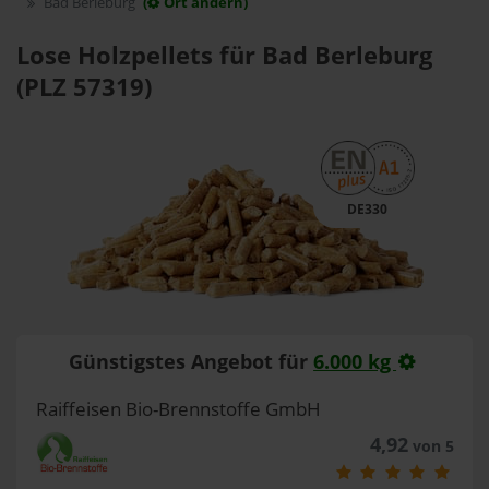
Bad Berleburg
(
Ort ändern)
Lose Holzpellets für Bad Berleburg
(PLZ 57319)
DE330
Günstigstes Angebot für
6.000 kg
Raiffeisen Bio-Brennstoffe GmbH
4,92
von 5