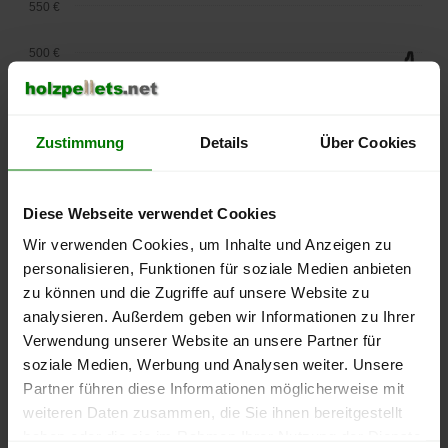
550 €
500 €
450 €
Zustimmung
Details
Über Cookies
400 €
350 €
Diese Webseite verwendet Cookies
300 €
Wir verwenden Cookies, um Inhalte und Anzeigen zu
personalisieren, Funktionen für soziale Medien anbieten
250 €
zu können und die Zugriffe auf unsere Website zu
September
Januar
Mai
2025
2026
2026
analysieren. Außerdem geben wir Informationen zu Ihrer
Verwendung unserer Website an unsere Partner für
lose Ware
Sackware
soziale Medien, Werbung und Analysen weiter. Unsere
Die aktuelle Preisentwicklung für Holzpellets in Deutschland
Partner führen diese Informationen möglicherweise mit
können Sie jederzeit auf unserer
Pelletspreise
-Seite
weiteren Daten zusammen, die Sie ihnen bereitgestellt
nachvollziehen.
haben oder die sie im Rahmen Ihrer Nutzung der Dienste