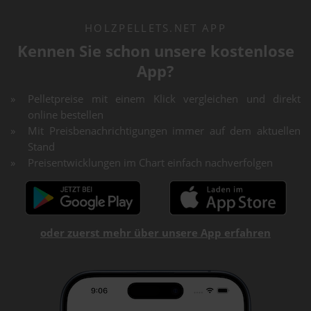
HOLZPELLETS.NET APP
Kennen Sie schon unsere kostenlose
App?
Pelletpreise mit einem Klick vergleichen und direkt
online bestellen
Mit Preisbenachrichtigungen immer auf dem aktuellen
Stand
Preisentwicklungen im Chart einfach nachverfolgen
oder zuerst mehr über unsere App erfahren