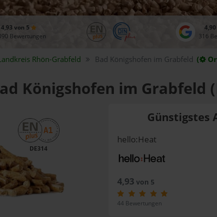
4,93 von 5
4,90
090 Bewertungen
316 B
Landkreis
Rhön-Grabfeld
Bad Königshofen im Grabfeld
(
Or
Bad Königshofen im Grabfeld 
Günstigstes 
hello:Heat
DE314
4,93
von 5
44 Bewertungen