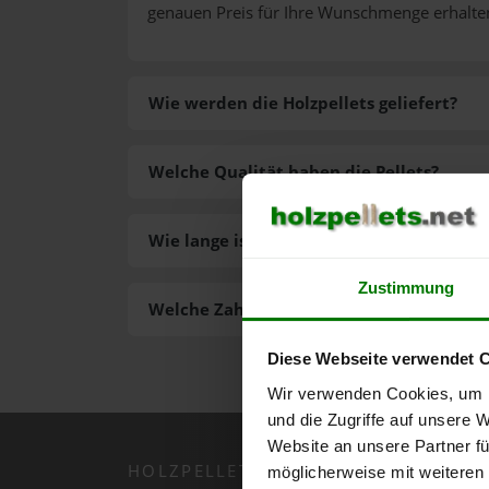
genauen Preis für Ihre Wunschmenge erhalte
Wie werden die Holzpellets geliefert?
Welche Qualität haben die Pellets?
Wie lange ist die Lieferzeit der Pellets?
Zustimmung
Welche Zahlungsarten gibt es?
Diese Webseite verwendet 
Wir verwenden Cookies, um I
und die Zugriffe auf unsere 
Website an unsere Partner fü
HOLZPELLETS.NET APP
möglicherweise mit weiteren