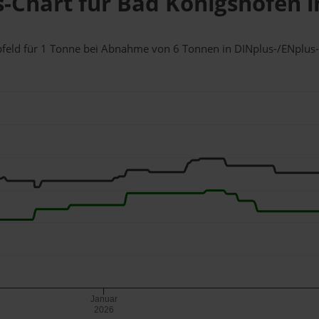
s-Chart für Bad Königshofen 
abfeld für 1 Tonne bei Abnahme
von 6 Tonnen
in DINplus-/ENplus-Q
Januar
2026