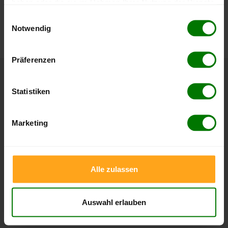
haben oder die sie im Rahmen Ihrer Nutzung der Dienste
Die aktuelle Preisentwicklung für Holzpellets in Deutschland
gesammelt haben.
Einwilligungsauswahl
können Sie jederzeit auf unserer
Pelletspreise
-Seite
Notwendig
nachvollziehen.
Hier finden Sie unser
Impressum
und unsere
Datenschutzerklärung
.
Präferenzen
Höchst- und Tiefststände der
Statistiken
Pelletspreise in Sachsen bei Ansbach
Marketing
Die Tabellen zeigen die
Höchst- und Tiefststände der
Pelletspreise für lose Holzpellets und Holzpellets
Sackware in Sachsen bei Ansbach
. Das dazugehörige
Datum zeigt, wann der Höchst- oder Tiefststand im
Alle zulassen
jeweiligen Zeitraum erreicht wurde.
Auswahl erlauben
Lose Holzpellets