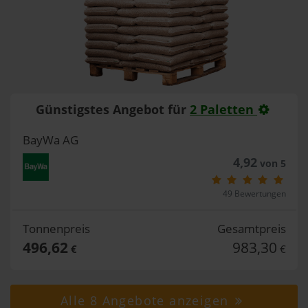
Günstigstes Angebot für
2 Paletten
BayWa AG
4,92
von 5
49 Bewertungen
Tonnenpreis
Gesamtpreis
496,62
983,30
€
€
Alle 8 Angebote anzeigen