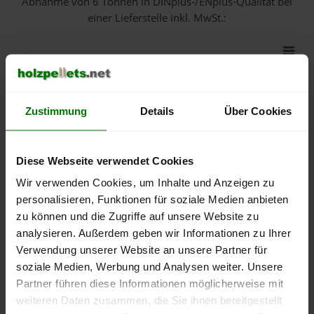
Abnahme
von 6 Tonnen
in DINplus-/ENplus-Qualität bei
einer Lieferstelle inkl. MwSt.:
550 €
500 €
Zustimmung
Details
Über Cookies
450 €
400 €
Diese Webseite verwendet Cookies
Wir verwenden Cookies, um Inhalte und Anzeigen zu
350 €
personalisieren, Funktionen für soziale Medien anbieten
zu können und die Zugriffe auf unsere Website zu
300 €
analysieren. Außerdem geben wir Informationen zu Ihrer
Verwendung unserer Website an unsere Partner für
250 €
September
Januar
Mai
soziale Medien, Werbung und Analysen weiter. Unsere
2025
2026
2026
Partner führen diese Informationen möglicherweise mit
lose Ware
Sackware
weiteren Daten zusammen, die Sie ihnen bereitgestellt