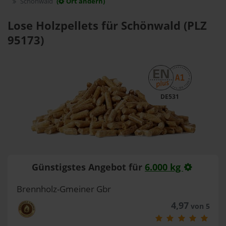
Schönwald
(
Ort ändern)
Lose Holzpellets für Schönwald (PLZ
95173)
DE531
Günstigstes Angebot für
6.000 kg
Brennholz-Gmeiner Gbr
4,97
von 5