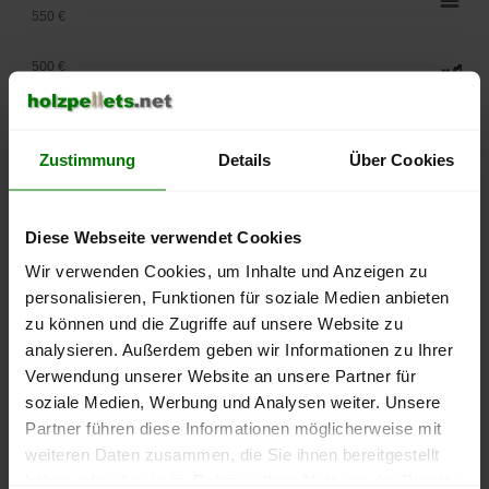
550 €
500 €
450 €
Zustimmung
Details
Über Cookies
400 €
350 €
Diese Webseite verwendet Cookies
300 €
Wir verwenden Cookies, um Inhalte und Anzeigen zu
personalisieren, Funktionen für soziale Medien anbieten
250 €
zu können und die Zugriffe auf unsere Website zu
September
Januar
Mai
analysieren. Außerdem geben wir Informationen zu Ihrer
2025
2026
2026
Verwendung unserer Website an unsere Partner für
lose Ware
Sackware
soziale Medien, Werbung und Analysen weiter. Unsere
Die aktuelle Preisentwicklung für Holzpellets in Deutschland
Partner führen diese Informationen möglicherweise mit
können Sie jederzeit auf unserer
Pelletspreise
-Seite
weiteren Daten zusammen, die Sie ihnen bereitgestellt
nachvollziehen.
haben oder die sie im Rahmen Ihrer Nutzung der Dienste