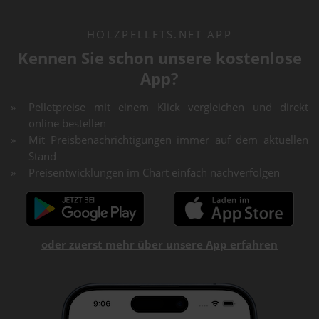
HOLZPELLETS.NET APP
Kennen Sie schon unsere kostenlose
App?
Pelletpreise mit einem Klick vergleichen und direkt
online bestellen
Mit Preisbenachrichtigungen immer auf dem aktuellen
Stand
Preisentwicklungen im Chart einfach nachverfolgen
oder zuerst mehr über unsere App erfahren