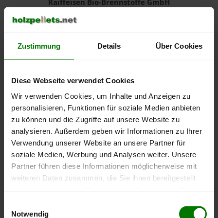
Raiffeisen Bio-Brennstoffe GmbH
4,92 von 5
13 Bewertungen auf 12 Monate
22 Bewertungen gesamt
Zustimmung
Details
Über Cookies
Details zum Händler
Diese Webseite verwendet Cookies
Wir verwenden Cookies, um Inhalte und Anzeigen zu
personalisieren, Funktionen für soziale Medien anbieten
zu können und die Zugriffe auf unsere Website zu
analysieren. Außerdem geben wir Informationen zu Ihrer
Hellmuth Mineralöl GmbH & Co. KG
Verwendung unserer Website an unsere Partner für
4,89 von 5
soziale Medien, Werbung und Analysen weiter. Unsere
9 Bewertungen auf 12 Monate
Partner führen diese Informationen möglicherweise mit
147 Bewertungen gesamt
weiteren Daten zusammen, die Sie ihnen bereitgestellt
haben oder die sie im Rahmen Ihrer Nutzung der Dienste
Details zum Händler
gesammelt haben.
Einwilligungsauswahl
Notwendig