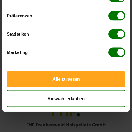
Hier finden Sie unser
Impressum
und unsere
Datenschutzerklärung
.
Präferenzen
Statistiken
RPellets
5,00 von 5
Marketing
5 Bewertungen auf 12 Monate
8 Bewertungen gesamt
Details zum Händler
Alle zulassen
Auswahl erlauben
FHP Frankenwald Holzpellets GmbH