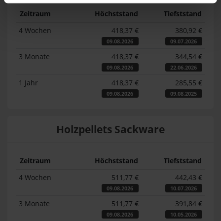
Zeitraum
Höchststand
Tiefststand
4 Wochen
418,37 €
380,92 €
09.08.2026
09.07.2026
3 Monate
418,37 €
344,54 €
09.08.2026
22.06.2026
1 Jahr
418,37 €
285,55 €
09.08.2026
09.08.2025
Holzpellets Sackware
Zeitraum
Höchststand
Tiefststand
4 Wochen
511,77 €
442,43 €
09.08.2026
10.07.2026
3 Monate
511,77 €
391,84 €
09.08.2026
10.05.2026