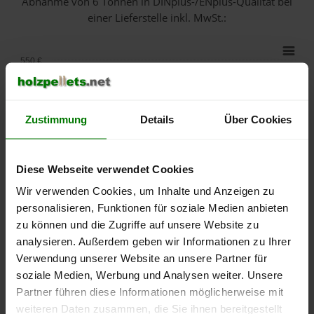
Abnahme
von 6 Tonnen
in DINplus-/ENplus-Qualität bei
einer Lieferstelle inkl. MwSt.:
550 €
500 €
Zustimmung
Details
Über Cookies
450 €
400 €
Diese Webseite verwendet Cookies
350 €
Wir verwenden Cookies, um Inhalte und Anzeigen zu
personalisieren, Funktionen für soziale Medien anbieten
300 €
zu können und die Zugriffe auf unsere Website zu
analysieren. Außerdem geben wir Informationen zu Ihrer
250 €
Verwendung unserer Website an unsere Partner für
September
Januar
Mai
soziale Medien, Werbung und Analysen weiter. Unsere
2025
2026
2026
Partner führen diese Informationen möglicherweise mit
lose Ware
Sackware
weiteren Daten zusammen, die Sie ihnen bereitgestellt