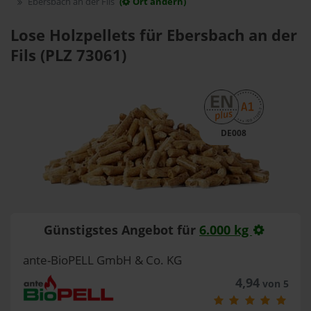
Ebersbach an der Fils
(
Ort ändern)
Lose Holzpellets für Ebersbach an der
Fils (PLZ 73061)
DE008
Günstigstes Angebot für
6.000 kg
ante-BioPELL GmbH & Co. KG
4,94
von 5