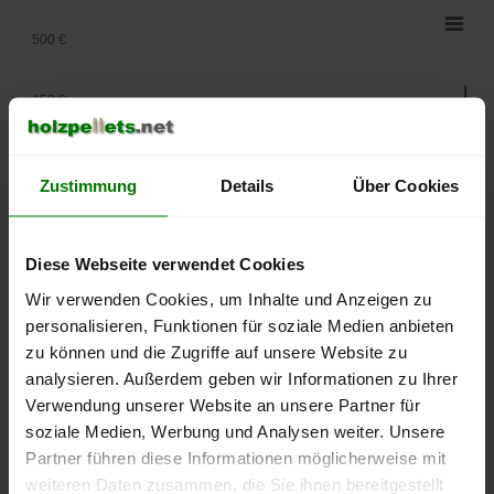
500 €
450 €
400 €
Zustimmung
Details
Über Cookies
350 €
Diese Webseite verwendet Cookies
300 €
Wir verwenden Cookies, um Inhalte und Anzeigen zu
personalisieren, Funktionen für soziale Medien anbieten
250 €
zu können und die Zugriffe auf unsere Website zu
September
Januar
Mai
analysieren. Außerdem geben wir Informationen zu Ihrer
2025
2026
2026
Verwendung unserer Website an unsere Partner für
lose Ware
Sackware
soziale Medien, Werbung und Analysen weiter. Unsere
Die aktuelle Preisentwicklung für Holzpellets in Deutschland
Partner führen diese Informationen möglicherweise mit
können Sie jederzeit auf unserer
Pelletspreise
-Seite
weiteren Daten zusammen, die Sie ihnen bereitgestellt