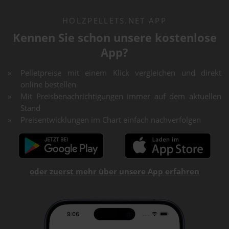
HOLZPELLETS.NET APP
Kennen Sie schon unsere kostenlose
App?
Pelletpreise mit einem Klick vergleichen und direkt
online bestellen
Mit Preisbenachrichtigungen immer auf dem aktuellen
Stand
Preisentwicklungen im Chart einfach nachverfolgen
oder zuerst mehr über unsere App erfahren