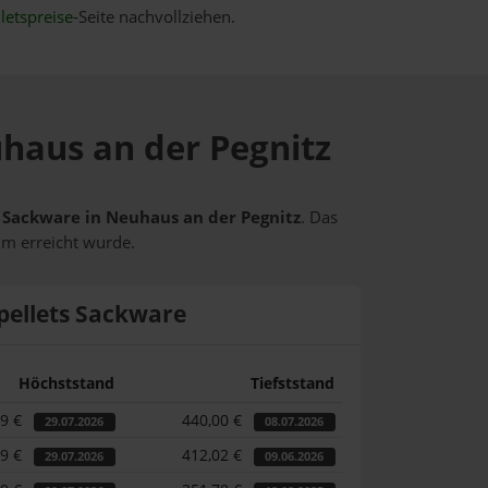
letspreise
-Seite nachvollziehen.
uhaus an der Pegnitz
ts Sackware in Neuhaus an der Pegnitz
. Das
um erreicht wurde.
pellets Sackware
Höchststand
Tiefststand
49 €
440,00 €
29.07.2026
08.07.2026
49 €
412,02 €
29.07.2026
09.06.2026