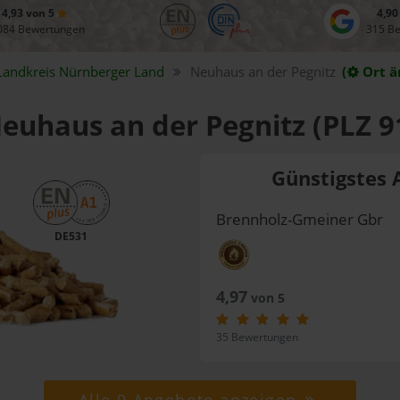
4,93 von 5
4,90
084 Bewertungen
315 B
Landkreis
Nürnberger Land
Neuhaus an der Pegnitz
(
Ort ä
Neuhaus an der Pegnitz (PLZ 9
Günstigstes 
Brennholz-Gmeiner Gbr
DE531
4,97
von 5
35 Bewertungen