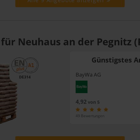
Alle 9 Angebote anzeigen
 für Neuhaus an der Pegnitz (
Günstigstes A
BayWa AG
DE314
4,92
von 5
49 Bewertungen