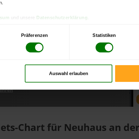
n.
ssum
und unsere
Datenschutzerklärung
.
d direkt online bestellen
m aktuellen Stand
Präferenzen
Statistiken
erfolgen
Auswahl erlauben
fahren
lets-Chart für Neuhaus an der