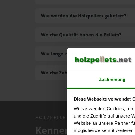
Wie werden die Holzpellets geliefert?
Welche Qualität haben die Pellets?
Wie lange ist die Lieferzeit der Pellets?
Welche Zahlungsarten gibt es?
Zustimmung
Diese Webseite verwendet 
Wir verwenden Cookies, um I
und die Zugriffe auf unsere 
HOLZPELLETS.NET APP
Website an unsere Partner fü
Kennen Sie schon uns
möglicherweise mit weiteren