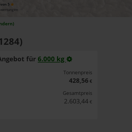
 von 5
ewertungen
ndern)
1284)
Angebot für
6.000 kg
Tonnenpreis
428,56
€
Gesamtpreis
2.603,44
€