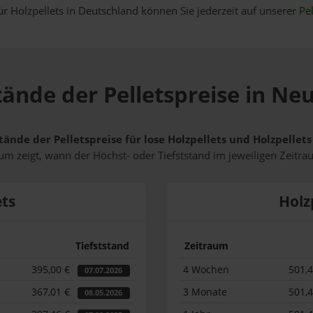
ür Holzpellets in Deutschland können Sie jederzeit auf unserer
Pel
tände der Pelletspreise in Ne
tände der Pelletspreise für lose Holzpellets und Holzpelle
m zeigt, wann der Höchst- oder Tiefststand im jeweiligen Zeitra
ets
Holz
Tiefststand
Zeitraum
395,00 €
4 Wochen
501,
07.07.2026
367,01 €
3 Monate
501,
08.05.2026