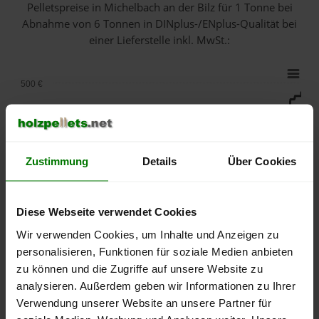
Pelletspreise in Michelbach an der Bilz für 1 Tonne bei
Abnahme
von 6 Tonnen
in DINplus-/ENplus-Qualität bei
einer Lieferstelle inkl. MwSt.:
500 €
450 €
Zustimmung
Details
Über Cookies
400 €
350 €
Diese Webseite verwendet Cookies
Wir verwenden Cookies, um Inhalte und Anzeigen zu
300 €
personalisieren, Funktionen für soziale Medien anbieten
zu können und die Zugriffe auf unsere Website zu
250 €
analysieren. Außerdem geben wir Informationen zu Ihrer
September
Januar
Mai
Verwendung unserer Website an unsere Partner für
2025
2026
2026