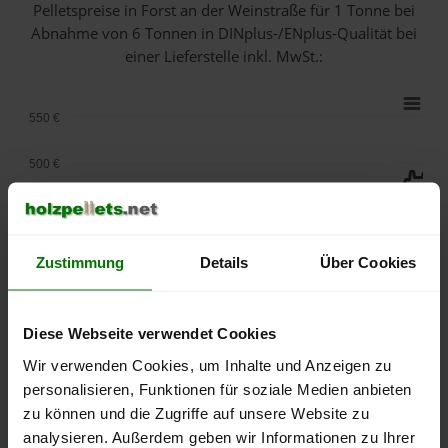
Pelletspreise in Forst an der Weinstraße für 1 Tonne bei
Abnahme
von 6 Tonnen
in DINplus-/ENplus-Qualität bei
einer Lieferstelle inkl. MwSt.:
550 €
500 €
450 €
400 €
Zustimmung
Details
Über Cookies
350 €
Diese Webseite verwendet Cookies
300 €
Wir verwenden Cookies, um Inhalte und Anzeigen zu
personalisieren, Funktionen für soziale Medien anbieten
250 €
September
Januar
Mai
zu können und die Zugriffe auf unsere Website zu
2025
2026
2026
analysieren. Außerdem geben wir Informationen zu Ihrer