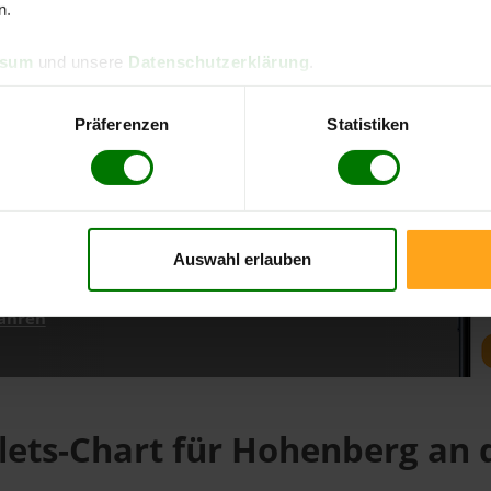
n.
ssum
und unsere
Datenschutzerklärung
.
d direkt online bestellen
m aktuellen Stand
Präferenzen
Statistiken
erfolgen
Auswahl erlauben
fahren
lets-Chart für Hohenberg an 