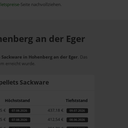
letspreise
-Seite nachvollziehen.
ohenberg an der Eger
ts Sackware in Hohenberg an der Eger
. Das
um erreicht wurde.
pellets Sackware
Höchststand
Tiefststand
35 €
437,18 €
07.08.2026
09.07.2026
35 €
412,54 €
07.08.2026
08.06.2026