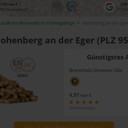
4,93 von 5
4,90
090 Bewertungen
317 B
Landkreis
Wunsiedel im Fichtelgebirge
Hohenberg an der Eger
Hohenberg an der Eger (PLZ 9
Günstigstes 
Brennholz-Gmeiner Gbr
DE531
4,97
von 5
36 Bewertungen