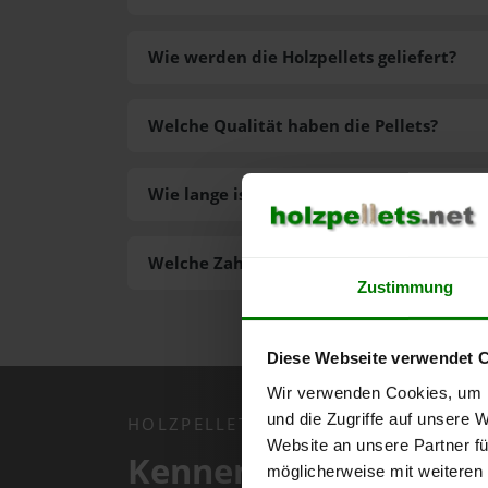
Wie werden die Holzpellets geliefert?
Welche Qualität haben die Pellets?
Wie lange ist die Lieferzeit der Pellets?
Welche Zahlungsarten gibt es?
Zustimmung
Diese Webseite verwendet 
Wir verwenden Cookies, um I
und die Zugriffe auf unsere 
HOLZPELLETS.NET APP
Website an unsere Partner fü
Kennen Sie schon uns
möglicherweise mit weiteren