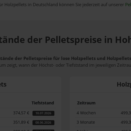
ür Holzpellets in Deutschland können Sie jederzeit auf unserer
Pel
tände der Pelletspreise in H
stände der Pelletspreise für lose Holzpellets und Holzpelle
m zeigt, wann der Höchst- oder Tiefststand im jeweiligen Zeitra
ets
Holz
Tiefststand
Zeitraum
374,57 €
4 Wochen
499,
10.07.2026
351,89 €
3 Monate
499,
08.06.2026