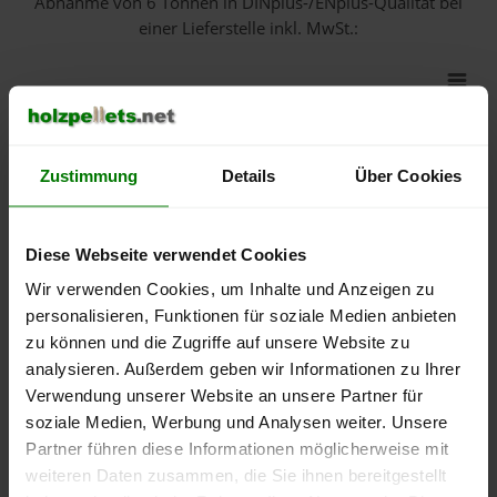
Abnahme
von 6 Tonnen
in DINplus-/ENplus-Qualität bei
einer Lieferstelle inkl. MwSt.:
550 €
500 €
Zustimmung
Details
Über Cookies
450 €
400 €
Diese Webseite verwendet Cookies
Wir verwenden Cookies, um Inhalte und Anzeigen zu
350 €
personalisieren, Funktionen für soziale Medien anbieten
zu können und die Zugriffe auf unsere Website zu
300 €
analysieren. Außerdem geben wir Informationen zu Ihrer
Verwendung unserer Website an unsere Partner für
250 €
September
Januar
Mai
soziale Medien, Werbung und Analysen weiter. Unsere
2025
2026
2026
Partner führen diese Informationen möglicherweise mit
lose Ware
Sackware
weiteren Daten zusammen, die Sie ihnen bereitgestellt