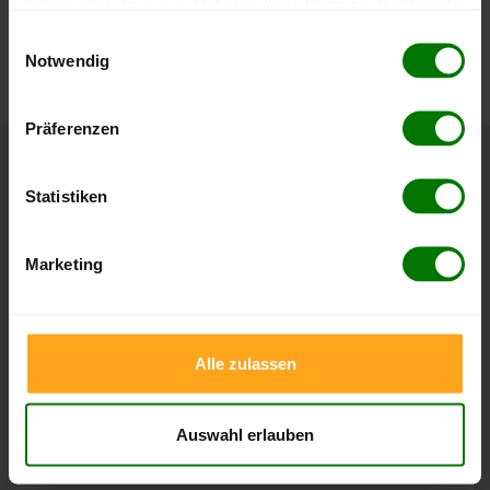
haben oder die sie im Rahmen Ihrer Nutzung der Dienste
Die aktuelle Preisentwicklung für Holzpellets in Deutschland
gesammelt haben.
Einwilligungsauswahl
können Sie jederzeit auf unserer
Pelletspreise
-Seite
Notwendig
nachvollziehen.
Hier finden Sie unser
Impressum
und unsere
Datenschutzerklärung
.
Präferenzen
Höchst- und Tiefststände der
Statistiken
Pelletspreise in Bach an der Donau
Marketing
Die Tabellen zeigen die
Höchst- und Tiefststände der
Pelletspreise für lose Holzpellets und Holzpellets
Sackware in Bach an der Donau
. Das dazugehörige
Datum zeigt, wann der Höchst- oder Tiefststand im
Alle zulassen
jeweiligen Zeitraum erreicht wurde.
Auswahl erlauben
Lose Holzpellets