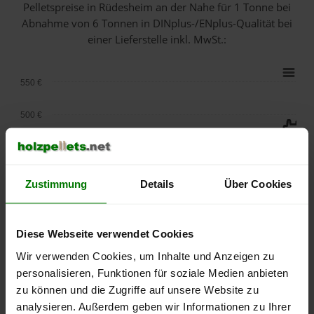
Pelletspreise in Rüdesheim an der Nahe für 1 Tonne bei
Abnahme
von 6 Tonnen
in DINplus-/ENplus-Qualität bei
einer Lieferstelle inkl. MwSt.:
550 €
500 €
450 €
400 €
Zustimmung
Details
Über Cookies
350 €
Diese Webseite verwendet Cookies
300 €
Wir verwenden Cookies, um Inhalte und Anzeigen zu
personalisieren, Funktionen für soziale Medien anbieten
250 €
September
Januar
Mai
zu können und die Zugriffe auf unsere Website zu
2025
2026
2026
analysieren. Außerdem geben wir Informationen zu Ihrer