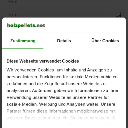
550 €
500 €
450 €
Zustimmung
Details
Über Cookies
400 €
350 €
Diese Webseite verwendet Cookies
300 €
Wir verwenden Cookies, um Inhalte und Anzeigen zu
personalisieren, Funktionen für soziale Medien anbieten
250 €
zu können und die Zugriffe auf unsere Website zu
September
Januar
Mai
2025
2026
2026
analysieren. Außerdem geben wir Informationen zu Ihrer
Verwendung unserer Website an unsere Partner für
lose Ware
Sackware
soziale Medien, Werbung und Analysen weiter. Unsere
Die aktuelle Preisentwicklung für Holzpellets in Deutschland
Partner führen diese Informationen möglicherweise mit
können Sie jederzeit auf unserer
Pelletspreise
-Seite
weiteren Daten zusammen, die Sie ihnen bereitgestellt
nachvollziehen.
haben oder die sie im Rahmen Ihrer Nutzung der Dienste