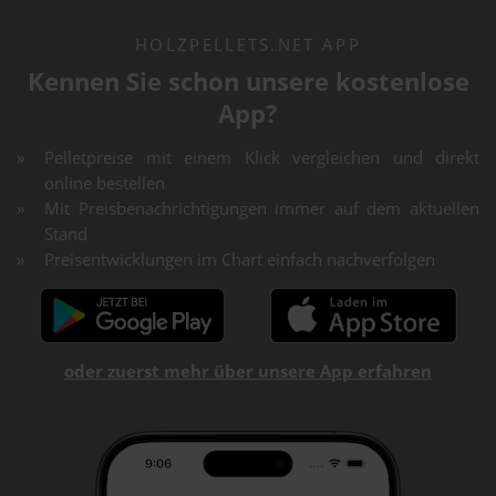
HOLZPELLETS.NET APP
Kennen Sie schon unsere kostenlose
App?
Pelletpreise mit einem Klick vergleichen und direkt
online bestellen
Mit Preisbenachrichtigungen immer auf dem aktuellen
Stand
Preisentwicklungen im Chart einfach nachverfolgen
oder zuerst mehr über unsere App erfahren