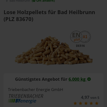
Bad Heilbrunn
(
Ort ändern)
Lose Holzpellets für Bad Heilbrunn
(PLZ 83670)
DE516
Günstigstes Angebot für
6.000 kg
Triebenbacher Energie GmbH
4,97
von 5