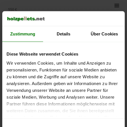
550 €
500 €
Zustimmung
Details
Über Cookies
450 €
400 €
Diese Webseite verwendet Cookies
350 €
Wir verwenden Cookies, um Inhalte und Anzeigen zu
personalisieren, Funktionen für soziale Medien anbieten
300 €
zu können und die Zugriffe auf unsere Website zu
analysieren. Außerdem geben wir Informationen zu Ihrer
250 €
Verwendung unserer Website an unsere Partner für
September
Januar
Mai
2025
2026
2026
soziale Medien, Werbung und Analysen weiter. Unsere
Partner führen diese Informationen möglicherweise mit
lose Ware
Sackware
weiteren Daten zusammen, die Sie ihnen bereitgestellt
Die aktuelle Preisentwicklung für Holzpellets in Deutschland
haben oder die sie im Rahmen Ihrer Nutzung der Dienste
können Sie jederzeit auf unserer
Pelletspreise
-Seite
gesammelt haben.
Einwilligungsauswahl