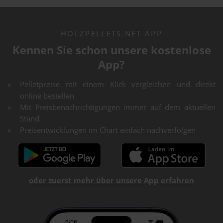
HOLZPELLETS.NET APP
Kennen Sie schon unsere kostenlose
App?
Pelletpreise mit einem Klick vergleichen und direkt
online bestellen
Mit Preisbenachrichtigungen immer auf dem aktuellen
Stand
Preisentwicklungen im Chart einfach nachverfolgen
oder zuerst mehr über unsere App erfahren