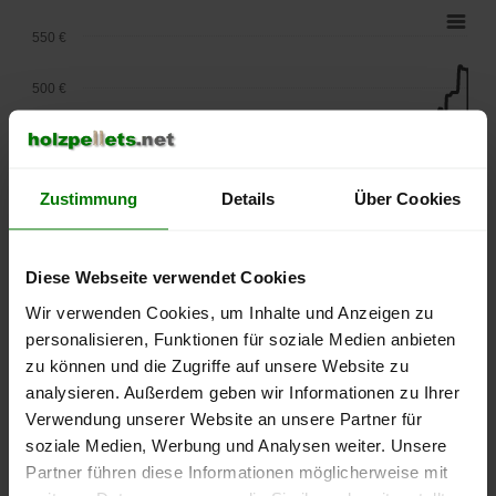
550 €
500 €
450 €
400 €
Zustimmung
Details
Über Cookies
350 €
Diese Webseite verwendet Cookies
300 €
Wir verwenden Cookies, um Inhalte und Anzeigen zu
personalisieren, Funktionen für soziale Medien anbieten
250 €
September
Januar
Mai
zu können und die Zugriffe auf unsere Website zu
2025
2026
2026
analysieren. Außerdem geben wir Informationen zu Ihrer
lose Ware
Sackware
Verwendung unserer Website an unsere Partner für
soziale Medien, Werbung und Analysen weiter. Unsere
Die aktuelle Preisentwicklung für Holzpellets in Deutschland
Partner führen diese Informationen möglicherweise mit
können Sie jederzeit auf unserer
Pelletspreise
-Seite