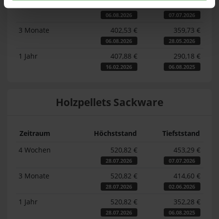
4 Wochen
402,53 €
370,43 €
06.08.2026
07.07.2026
3 Monate
402,53 €
359,73 €
06.08.2026
28.05.2026
1 Jahr
407,88 €
290,18 €
16.02.2026
06.08.2025
Holzpellets Sackware
Zeitraum
Höchststand
Tiefststand
4 Wochen
520,82 €
453,29 €
28.07.2026
07.07.2026
3 Monate
520,82 €
414,60 €
28.07.2026
02.06.2026
1 Jahr
520,82 €
352,28 €
28.07.2026
06.08.2025