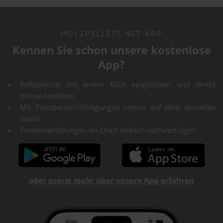
HOLZPELLETS.NET APP
Kennen Sie schon unsere kostenlose
App?
Pelletpreise mit einem Klick vergleichen und direkt
online bestellen
Mit Preisbenachrichtigungen immer auf dem aktuellen
Stand
Preisentwicklungen im Chart einfach nachverfolgen
oder zuerst mehr über unsere App erfahren