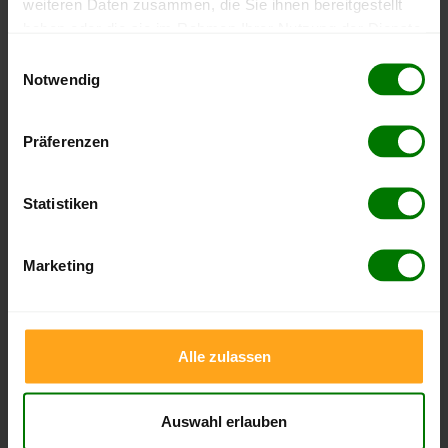
weiteren Daten zusammen, die Sie ihnen bereitgestellt
können Sie jederzeit auf unserer
Pelletspreise
-Seite
haben oder die sie im Rahmen Ihrer Nutzung der Dienste
nachvollziehen.
gesammelt haben.
Einwilligungsauswahl
Notwendig
Hier finden Sie unser
Impressum
und unsere
Datenschutzerklärung
.
Höchst- und Tiefststände der
Präferenzen
Pelletspreise in Bad Friedrichshall
Statistiken
Die Tabellen zeigen die
Höchst- und Tiefststände der
Pelletspreise für lose Holzpellets und Holzpellets
Marketing
Sackware in Bad Friedrichshall
. Das dazugehörige Datum
zeigt, wann der Höchst- oder Tiefststand im jeweiligen
Zeitraum erreicht wurde.
Alle zulassen
Lose Holzpellets
Auswahl erlauben