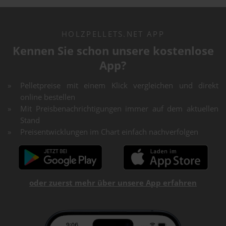
HOLZPELLETS.NET APP
Kennen Sie schon unsere kostenlose
App?
Pelletpreise mit einem Klick vergleichen und direkt
online bestellen
Mit Preisbenachrichtigungen immer auf dem aktuellen
Stand
Preisentwicklungen im Chart einfach nachverfolgen
oder zuerst mehr über unsere App erfahren