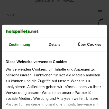
Lieferstelle inkl. MwSt.:
500 €
450 €
400 €
Zustimmung
Details
Über Cookies
350 €
Diese Webseite verwendet Cookies
Wir verwenden Cookies, um Inhalte und Anzeigen zu
300 €
personalisieren, Funktionen für soziale Medien anbieten
zu können und die Zugriffe auf unsere Website zu
250 €
September
Januar
Mai
analysieren. Außerdem geben wir Informationen zu Ihrer
2025
2026
2026
Verwendung unserer Website an unsere Partner für
lose Ware
Sackware
soziale Medien, Werbung und Analysen weiter. Unsere
Partner führen diese Informationen möglicherweise mit
Die aktuelle Preisentwicklung für Holzpellets in Deutschland